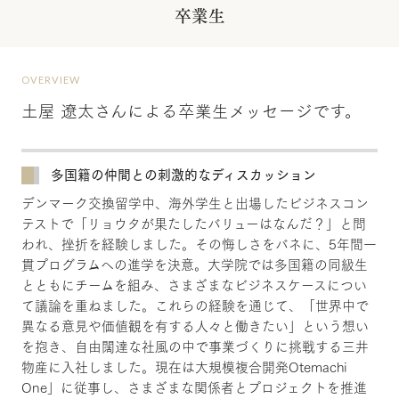
卒業生
OVERVIEW
土屋 遼太さんによる卒業生メッセージです。
多国籍の仲間との刺激的なディスカッション
デンマーク交換留学中、海外学生と出場したビジネスコン
テストで「リョウタが果たしたバリューはなんだ？」と問
われ、挫折を経験しました。その悔しさをバネに、5年間一
貫プログラムへの進学を決意。大学院では多国籍の同級生
とともにチームを組み、さまざまなビジネスケースについ
て議論を重ねました。これらの経験を通じて、「世界中で
異なる意見や価値観を有する人々と働きたい」という想い
を抱き、自由闊達な社風の中で事業づくりに挑戦する三井
物産に入社しました。現在は大規模複合開発Otemachi
One
」に従事し、さまざまな関係者とプロジェクトを推進