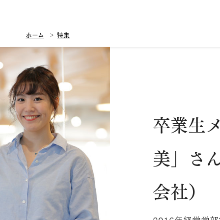
ホーム
特集
卒業生メ
美」さ
会社）