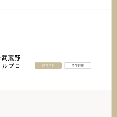
た武蔵野
ールプロ
経営学科
産学連携