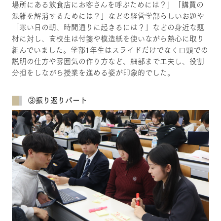
場所にある飲食店にお客さんを呼ぶためには？」「購買の
混雑を解消するためには？」などの経営学部らしいお題や
「寒い日の朝、時間通りに起きるには？」などの身近な題
材に対し、高校生は付箋や模造紙を使いながら熱心に取り
組んでいました。学部1年生はスライドだけでなく口頭での
説明の仕方や雰囲気の作り方など、細部まで工夫し、役割
分担をしながら授業を進める姿が印象的でした。
③振り返りパート