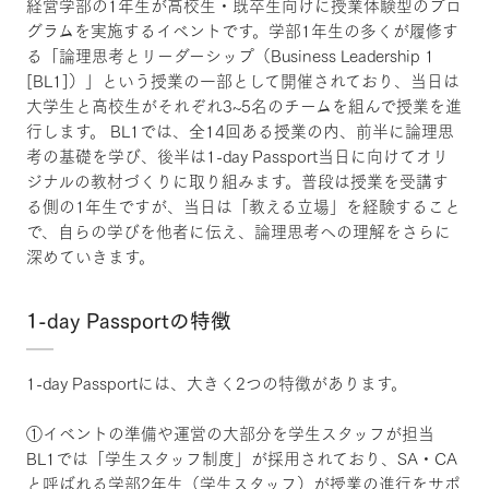
経営学部の1年生が高校生・既卒生向けに授業体験型のプロ
グラムを実施するイベントです。学部1年生の多くが履修す
る「論理思考とリーダーシップ（Business Leadership 1
[BL1]）」という授業の一部として開催されており、当日は
大学生と高校生がそれぞれ3~5名のチームを組んで授業を進
行します。 BL1では、全14回ある授業の内、前半に論理思
考の基礎を学び、後半は1-day Passport当日に向けてオリ
ジナルの教材づくりに取り組みます。普段は授業を受講す
る側の1年生ですが、当日は「教える立場」を経験すること
で、自らの学びを他者に伝え、論理思考への理解をさらに
深めていきます。
1-day Passportの特徴
1-day Passportには、大きく2つの特徴があります。
①イベントの準備や運営の大部分を学生スタッフが担当
BL1では「学生スタッフ制度」が採用されており、SA・CA
と呼ばれる学部2年生（学生スタッフ）が授業の進行をサポ